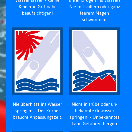
Wasser lassen - kleine
unter Drogen ins Wasser!
Kinder in Griff­nähe
Nie mit vollem oder ganz
beaufsichtigen!
leerem Magen
schwimmen.
Nie über­hitzt ins Wasser
Nicht in trübe oder un­
springen! - Der Körper
bekannte Gewässer
braucht Anpassungs­zeit.
springen! - Unbekanntes
kann Gefahren bergen.