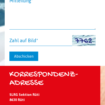
Mitteilung*
Zahl auf Bild*
Abschicken
KORRESPONDENZ-
ADRESSE
SLRG Sektion Rüti
8630 Rüti