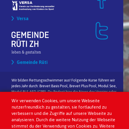
Versa
Gemeinde Rüti
Wir bilden Rettungsschwimmer aus! Folgende Kurse führen wir
jedes Jahr durch: Brevet Basis Pool, Brevet Plus Pool, Modul See,
Modul BLS-AED (CPR). Du findest hier die News des Vereins oder
vom SLRG und ganz allgemein über den Rettungssport. Nutze
Wir verwenden Cookies, um unsere Webseite
die Möglichkeit und kontaktiere uns! Alle Termine zu unseren
nutzerfreundlich zu gestalten, sie fortlaufend zu
Anlässen auf einer praktischen Übersicht, mit der Möglichkeit
verbessern und die Zugriffe auf unsere Webseite zu
dich direkt online anzumelden. Unsere Vereinszeitschrift, dass
analysieren. Durch die weitere Nutzung der Webseite
"Moby", wie auch die SLRG Zeitschrift "pur" und immer die
stimmst du der Verwendung von Cookies zu. Weitere
aktuellste Version der Reglemente für die Regional- und