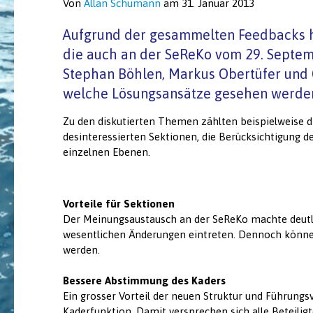
Von
Allan Schumann
am
31. Januar 2013
Aufgrund der gesammelten Feedbacks ha
die auch an der SeReKo vom 29. Septem
Stephan Böhlen, Markus Obertüfer und 
welche Lösungsansätze gesehen werden
Zu den diskutierten Themen zählten beispielweise di
desinteressierten Sektionen, die Berücksichtigung
einzelnen Ebenen.
Vorteile für Sektionen
Der Meinungsaustausch an der SeReKo machte deutlic
wesentlichen Änderungen eintreten. Dennoch können 
werden.
Bessere Abstimmung des Kaders
Ein grosser Vorteil der neuen Struktur und Führung
Kaderfunktion. Damit versprechen sich alle Beteili