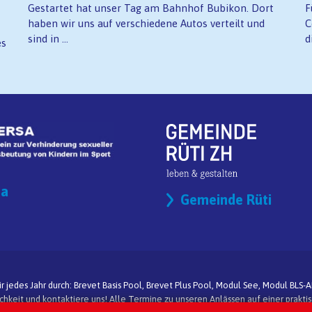
Gestartet hat unser Tag am Bahnhof Bubikon. Dort
F
haben wir uns auf verschiedene Autos verteilt und
C
sind in ...
d
es
sa
Gemeinde Rüti
jedes Jahr durch: Brevet Basis Pool, Brevet Plus Pool, Modul See, Modul BLS-
keit und kontaktiere uns! Alle Termine zu unseren Anlässen auf einer praktisc