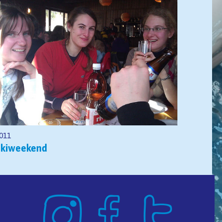
011
Skiweekend